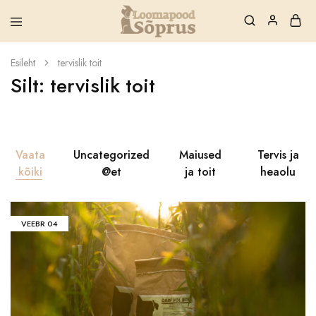
Loomapood
Loomapood
Sõprus
Sõprus
Esileht
tervislik toit
–
Silt:
tervislik toit
Külmpressitud
ja
naturaalne
toit
Sinu
lemmikule!
Vaata
Uncategorized
Maiused
Tervis ja
kõiki
@et
ja toit
heaolu
VEEBR
04