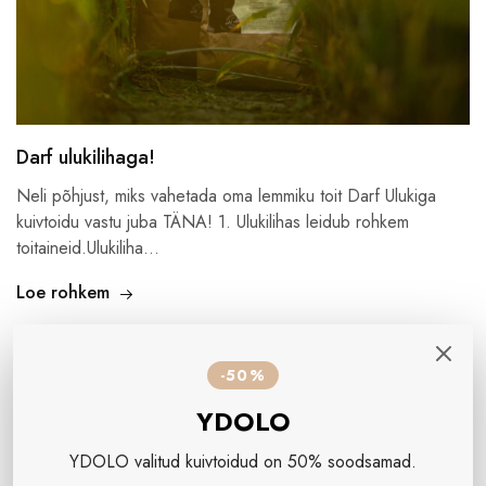
Darf ulukilihaga!
Neli põhjust, miks vahetada oma lemmiku toit Darf Ulukiga
kuivtoidu vastu juba TÄNA! 1. Ulukilihas leidub rohkem
toitaineid.Ulukiliha…
Loe rohkem
-50%
APR
30
YDOLO
YDOLO valitud kuivtoidud on 50% soodsamad.