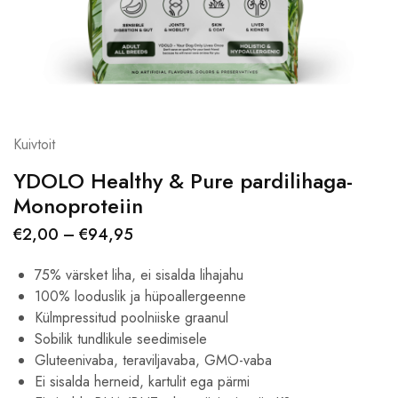
Kuivtoit
YDOLO Healthy & Pure pardilihaga-
Monoproteiin
€
2,00
–
€
94,95
75% värsket liha, ei sisalda lihajahu
100% looduslik ja hüpoallergeenne
Külmpressitud poolniiske graanul
Sobilik tundlikule seedimisele
Gluteenivaba, teraviljavaba, GMO-vaba
Ei sisalda herneid, kartulit ega pärmi