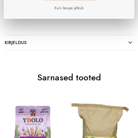
Kategooria:
Kuivtoit
Kuni kaupa jätkub
Bränd:
YDOLO
KIRJELDUS
Sarnased tooted