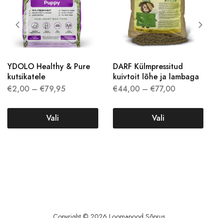
YDOLO Healthy & Pure
DARF Külmpressitud
kutsikatele
kuivtoit lõhe ja lambaga
€
2,00
–
€
79,95
€
44,00
–
€
77,00
Vali
Vali
Copyright © 2026 Loomapood Sõprus