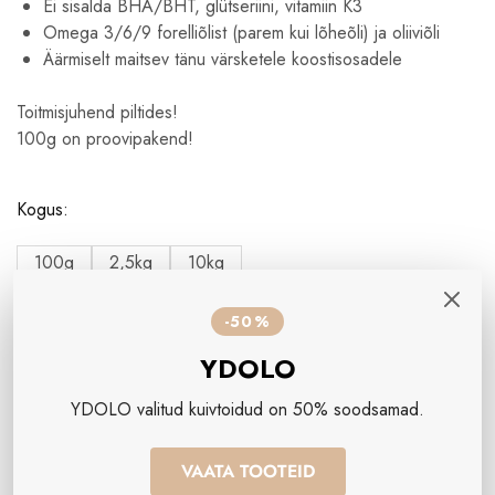
Ei sisalda BHA/BHT, glütseriini, vitamiin K3
Omega 3/6/9 forelliõlist (parem kui lõheõli) ja oliiviõli
Äärmiselt maitsev tänu värsketele koostisosadele
Toitmisjuhend piltides!
100g on proovipakend!
Kogus:
100g
2,5kg
10kg
-50%
YDOLO
YDOLO valitud kuivtoidud on 50% soodsamad.
Lisa Korvi
VAATA TOOTEID